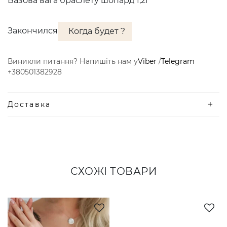
Базова вага браслету шопард 1,2г
Закончился
Когда будет ?
Виникли питання? Напишіть нам у
Viber
/
Telegram
+380501382928
Доставка
СХОЖІ ТОВАРИ