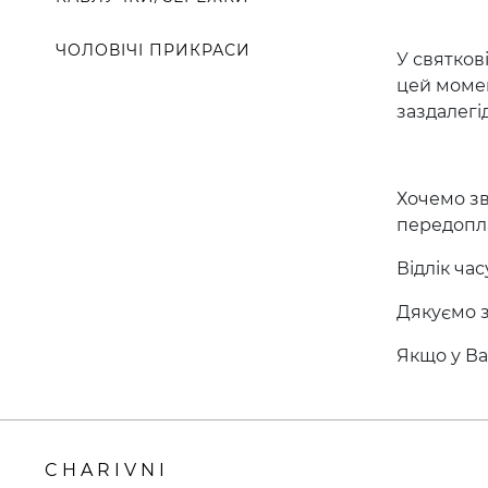
ЧОЛОВІЧІ ПРИКРАСИ
У святков
цей момен
заздалегід
Хочемо зв
передопла
Відлік ча
Дякуємо з
Якщо у Ва
CHARIVNI