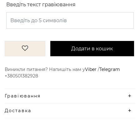
Введіть текст гравіювання
Додати в кошик
Виникли питання? Напишіть нам у
Viber
/
Telegram
+380501382928
Гравіювання
Доставка