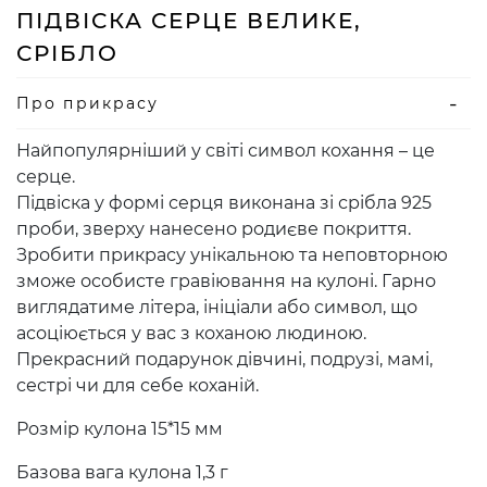
ПІДВІСКА СЕРЦЕ ВЕЛИКЕ,
СРІБЛО
Про прикрасу
Найпопулярніший у світі символ кохання – це
серце.
Підвіска у формі серця виконана зі срібла 925
проби, зверху нанесено родиєве покриття.
Зробити прикрасу унікальною та неповторною
зможе особисте гравіювання на кулоні. Гарно
виглядатиме літера, ініціали або символ, що
асоціюється у вас з коханою людиною.
Прекрасний подарунок дівчині, подрузі, мамі,
сестрі чи для себе коханій.
Розмір кулона 15*15 мм
Базова вага кулона 1,3 г