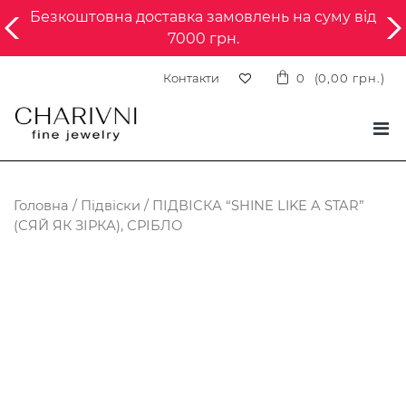
Безкоштовна доставка замовлень на суму від
7000 грн.
Контакти
0
(
0,00
грн.
)
Головна
/
Підвіски
/ ПІДВІСКА “SHINE LIKE A STAR”
(СЯЙ ЯК ЗІРКА), СРІБЛО